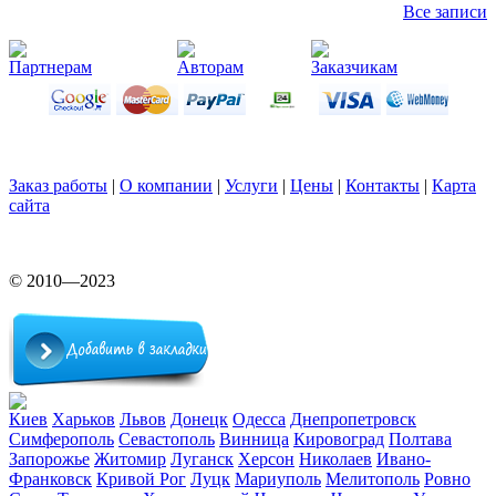
Все записи
Партнерам
Авторам
Заказчикам
Заказ работы
|
О компании
|
Услуги
|
Цены
|
Контакты
|
Карта
сайта
© 2010—2023
Киев
Харьков
Львов
Донецк
Одесса
Днепропетровск
Симферополь
Севастополь
Винница
Кировоград
Полтава
Запорожье
Житомир
Луганск
Херсон
Николаев
Ивано-
Франковск
Кривой Рог
Луцк
Мариуполь
Мелитополь
Ровно