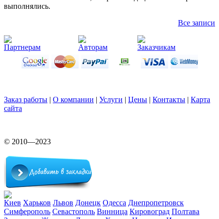
выполнялись.
Все записи
Партнерам
Авторам
Заказчикам
Заказ работы
|
О компании
|
Услуги
|
Цены
|
Контакты
|
Карта
сайта
© 2010—2023
Киев
Харьков
Львов
Донецк
Одесса
Днепропетровск
Симферополь
Севастополь
Винница
Кировоград
Полтава