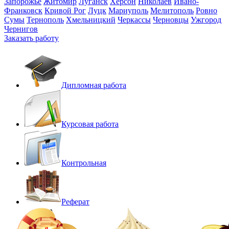
Запорожье
Житомир
Луганск
Херсон
Николаев
Ивано-
Франковск
Кривой Рог
Луцк
Мариуполь
Мелитополь
Ровно
Сумы
Тернополь
Хмельницкий
Черкассы
Черновцы
Ужгород
Чернигов
Заказать работу
Дипломная работа
Курсовая работа
Контрольная
Реферат