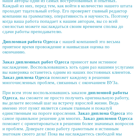
наши авторы одни из самых востребованных и опытных.
Каждый из них, перед тем, как войти в количество нашего штата
проходит тщательный отбор. Его проверяет главный редактор
компании на грамматику, оперативность и научность. Поэтому
когда ваша работа попадает к нашим авторам, вы со всей
смелостью можете наслаждаться своим временем сполна до
сдачи работы преподавателю.
Дипломная работа Одесса
с нашей компанией это весьма
приятное время провождение и наивысшая оценка по
окончанию.
Заказ дипломных работ Одесса
принесет вам истинное
наслаждение. Воспользовавшись хоть один раз нашими услугами
вы наверняка останетесь одним из наших постоянных клиентов.
Заказ диплома Одесса
поможет каждому в решении
многочисленных проблем, связанных с окончанием ВУЗа.
При всем этом воспользовавшись заказом
дипломной работы
Одесса
, вы сможете не просто получить оригинальную работу,
вы делаете весомый шаг на встречу взрослой жизни. Ведь
именно этот пункт является самым главным и пожалуй
единственным на пороге взросления.
Заказ диплома Одесса
это
самое правильное решение для многих.
Заказ дипломов Одесса
поможет с ориентироваться в решении более значимых вопросов
и проблем. Доверьте свою работу грамотным и истинным
знатокам своего дела! Пока вы наслаждаетесь свободой мы