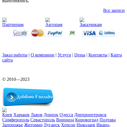
выполнялись.
Все записи
Партнерам
Авторам
Заказчикам
Заказ работы
|
О компании
|
Услуги
|
Цены
|
Контакты
|
Карта
сайта
© 2010—2023
Киев
Харьков
Львов
Донецк
Одесса
Днепропетровск
Симферополь
Севастополь
Винница
Кировоград
Полтава
Запорожье
Житомир
Луганск
Херсон
Николаев
Ивано-