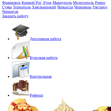
Франковск
Кривой Рог
Луцк
Мариуполь
Мелитополь
Ровно
Сумы
Тернополь
Хмельницкий
Черкассы
Черновцы
Ужгород
Чернигов
Заказать работу
Дипломная работа
Курсовая работа
Контрольная
Реферат