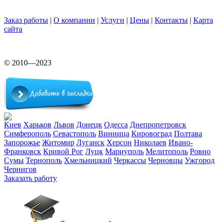
Заказ работы
|
О компании
|
Услуги
|
Цены
|
Контакты
|
Карта
сайта
© 2010—2023
Киев
Харьков
Львов
Донецк
Одесса
Днепропетровск
Симферополь
Севастополь
Винница
Кировоград
Полтава
Запорожье
Житомир
Луганск
Херсон
Николаев
Ивано-
Франковск
Кривой Рог
Луцк
Мариуполь
Мелитополь
Ровно
Сумы
Тернополь
Хмельницкий
Черкассы
Черновцы
Ужгород
Чернигов
Заказать работу