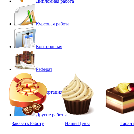
Дипломная работа
Курсовая работа
Контрольная
Реферат
Диссертация
Другие работы
Заказать Работу
Наши Цены
Гаран