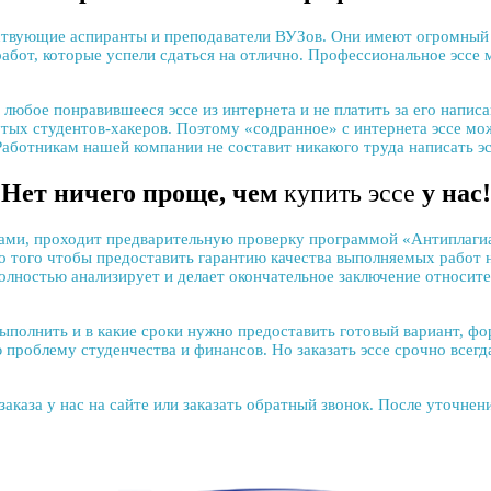
твующие аспиранты и преподаватели ВУЗов. Они имеют огромный о
абот, которые успели сдаться на отлично.
Профессиональное эссе
м
 понравившееся эссе из интернета и не платить за его написани
утых студентов-хакеров. Поэтому «содранное» с интернета эссе м
 Работникам нашей компании не составит никакого труда
написать эс
Нет ничего проще, чем
купить эссе
у нас!
ами, проходит предварительную проверку программой «Антиплагиа
о того чтобы предоставить гарантию качества выполняемых работ
полностью анализирует и делает окончательное заключение относит
нить и в какие сроки нужно предоставить готовый вариант, форм
ю проблему студенчества и финансов. Но
заказать эссе срочно
всегд
аказа у нас на сайте или заказать обратный звонок. После уточне