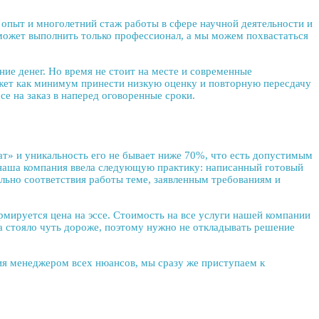
пыт и многолетний стаж работы в сфере научной деятельности и
ожет выполнить только профессионал, а мы можем похвастаться
е денег. Но время не стоит на месте и современные
ожет как минимум принести низкую оценку и повторную пересдачу
се на заказ
в наперед оговоренные сроки.
т» и уникальность его не бывает ниже 70%, что есть допустимым
 наша компания ввела следующую практику: написанный готовый
ельно соответствия работы теме, заявленным требованиям и
ируется цена на эссе. Стоимость на все услуги нашей компании
а стояло чуть дороже, поэтому нужно не откладывать решение
ния менеджером всех нюансов, мы сразу же приступаем к