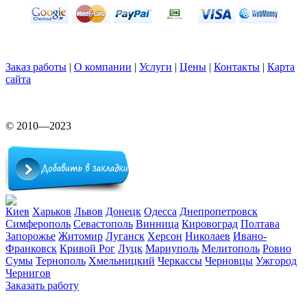
Заказ работы
|
О компании
|
Услуги
|
Цены
|
Контакты
|
Карта
сайта
© 2010—2023
Киев
Харьков
Львов
Донецк
Одесса
Днепропетровск
Симферополь
Севастополь
Винница
Кировоград
Полтава
Запорожье
Житомир
Луганск
Херсон
Николаев
Ивано-
Франковск
Кривой Рог
Луцк
Мариуполь
Мелитополь
Ровно
Сумы
Тернополь
Хмельницкий
Черкассы
Черновцы
Ужгород
Чернигов
Заказать работу